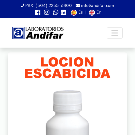
PBX: (504) 2255-6400
info@andifar.com
Es
|
En